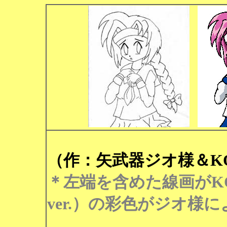
（作：矢武器ジオ様＆KO
＊左端を含めた線画がK
ver.）の彩色がジオ様