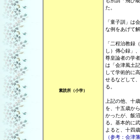
も所謂「飛び
た。
「童子訓」は
な例をあげて
「二程治教録
し）傳心録」
尊皇論者の学
は「会津風土
して学術的に
せるなどして
る。
素読所（小学）
上記の他、十
を、十五歳か
かったが、飯
る。基本的に
よると、十四
（参考：会津