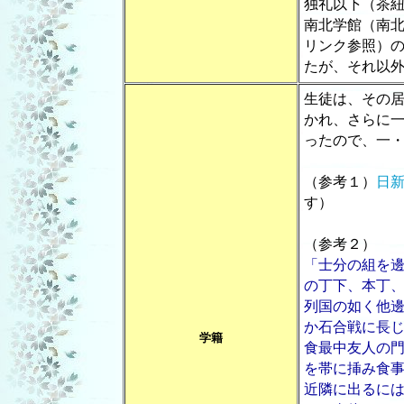
独礼以下（茶
南北学館（南
リンク参照）
たが、それ以
生徒は、その
かれ、さらに
ったので、一
（参考１）
日
す）
（参考２）
「士分の組を
の丁下、本丁
列国の如く他
か石合戦に長
学籍
食最中友人の
を帯に挿み食
近隣に出るに