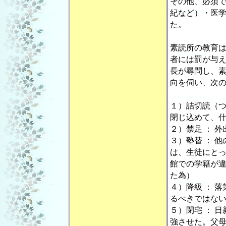
その他、必須
紀など）・医
た。
素読所の教育
者には罰が与
長が尋問し、
向を伺い、次
１）詰切読（つ
閉じ込めて、
２）禁足 ： 
３）塾替 ： 
は、生徒にと
館での学籍が
た為）
４）降級 ： 
るべきではな
５）閉宅 ： 
強させた。父