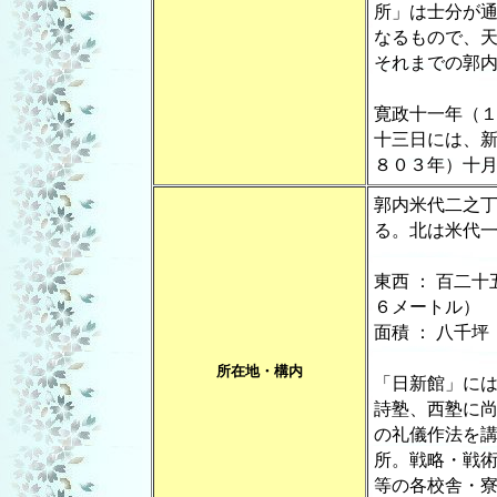
所」は士分が
なるもので、
それまでの郭
寛政十一年（
十三日には、
８０３年）十
郭内米代二之
る。北は米代
東西 ： 百二
６メートル）
面積 ： 八千
所在地・構内
「日新館」に
詩塾、西塾に
の礼儀作法を
所。戦略・戦
等の各校舎・