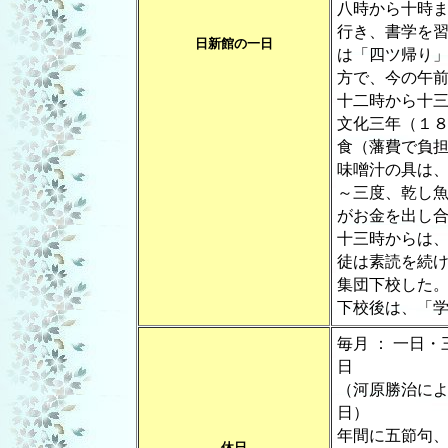
八時から十時
行き、書学を
日新館の一日
は「四ツ帰り
方で、今の午
十二時から十
文化三年（１
食（藩費で負
味噌汁の具は
～三度、乾し
がお金を出し
十三時からは
徒は素読を続
集団下校した
下校後は、「
毎月 ： 一日
日
（河原勝治に
日）
年間に五節句
休日