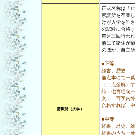
正式名称は「
素読所を卒業
けが入学を許
の試験に合格
毎月三回行わ
前にて諸生が
のほか、自主
■
下等
経書、歴史
無点本にて一葉
（二点全解）
詩：七言絶
文：二百字内
合格すれば、
講釈所（大学）
■
中等
経書、歴史、
経書のうち一