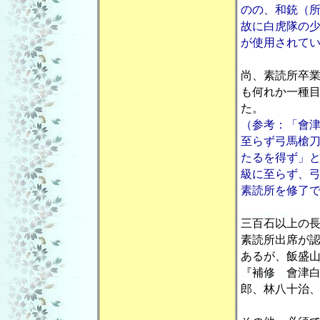
のの、和銃（
故に白虎隊の
が使用されて
尚、素読所卒
も何れか一種
た。
（参考：「會
至らず弓馬槍
たるを得ず」
級に至らず、
素読所を修了
三百石以上の
素読所出席が
あるが、飯盛
『補修 會津
郎、林八十治