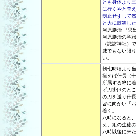
とも身体より
に行くやと問
制止せずして
と大に鼓舞し
河原勝治 『思
河原勝治の学
（諏訪神社）
戚でもない限
い。
朝七時頃より
揃えば什長（
所属する塾に
ず刀掛けのと
の刀を送り什
皆に向かい「
着く。
八時になると
え、組の生徒
八時以後に来