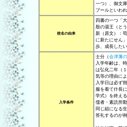
一つ）、御文
プールといわ
四書の一つ「
殷の湯王（と
新（原文）：
校名の由来
に新たにせん
歩、成長した
士分（
会津藩
入学年齢は、
は弘化二年（
気等の理由に
入学日は必ず
服を着て什長
学式）を終え
儒者・素読所
入学条件
同じ組になる
答礼するのが