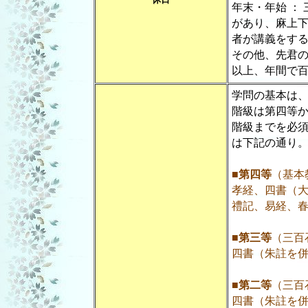
年末・年始 ：
があり、麻上
者が講義をす
その他、先君
以上、年間で
学問の基本は
階級は第四等
階級までを必
は下記の通り
■
第四等
（基本
孝経、四書（
禮記、易経、
■
第三等
（三百
四書（朱註を
■
第二等
（三百
四書（朱註を