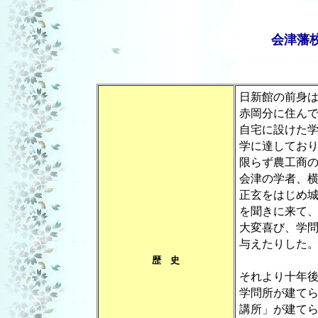
会津藩
日新館の前身
赤岡分に住ん
自宅に設けた
学に達してお
限らず農工商
会津の学者、
正玄をはじめ
を聞きに来て
大変喜び、学
与えたりした
歴 史
それより十年
学問所が建て
講所」が建て