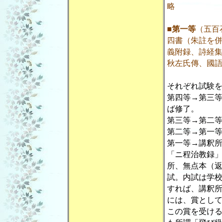
略
■
第一等
（五百
四書（朱註を
義附録、詩経
秋左氏傳、國
それぞれ試験
第四等→第三等
ば修了。
第三等→第二等
第二等→第一等
第一等→講釈所
「ニ程治教録
所、無
点
本（返
試。内試は学
すれば、講釈
には、賞とし
この賞を受け