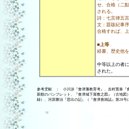
せ、合格（二
される。
詩：七言律五
文：題跋紀事
合格すれば、
■
上等
経書、歴史他
中等以上の者
された。
参考文献 ： 小川渉『會津藩教育考』、吉村寛泰『
新館のパンフレット、『會津城下屋敷之図』（古地図）
録）、河原勝治『思出の記』（『會津會雑誌』第28号