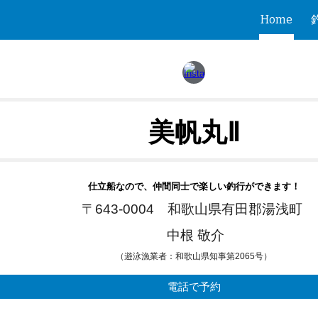
Home
ip to main content
Skip to navigat
美帆丸Ⅱ
仕立船なので、仲間同士で楽しい釣行ができます！
〒643-0004 和歌山県有田郡湯浅町
中根 敬介
（遊泳漁業者：和歌山県知事第2065号）
電話で予約